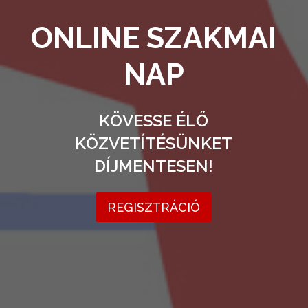
O
N
L
I
N
E
S
Z
A
K
M
A
I
N
A
P
K
Ö
V
E
S
S
E
É
L
Ő
K
Ö
Z
V
E
T
Í
T
É
S
Ü
N
K
E
T
D
Í
J
M
E
N
T
E
S
E
N
!
REGISZTRÁCIÓ