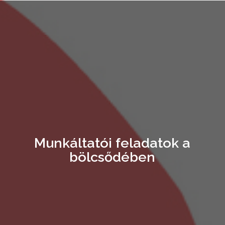
M
u
n
k
á
l
t
a
t
ó
i
f
e
l
a
d
a
t
o
k
a
b
ö
l
c
s
ő
d
é
b
e
n