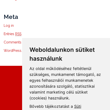
Meta
Log in
Entries
RSS
Comments
RSS
Weboldalunkon sütiket
WordPress.org
használunk
Az oldal működéséhez feltétlenül
szükséges, munkamenet támogató, az
egyes felhasználói munkamenetek
azonosítására szolgáló, statisztikai
+36 1 8807600
valamint marketing célú sütiket
info@mprx.hu
(cookies) használunk.
Bővebb tájékoztatást a
Süti