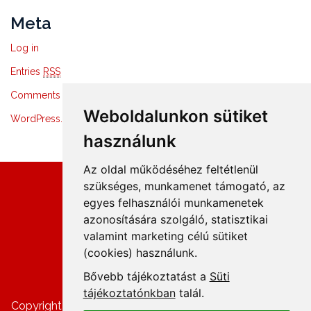
Meta
Log in
Entries
RSS
Comments
RSS
Weboldalunkon sütiket
WordPress.org
használunk
Az oldal működéséhez feltétlenül
szükséges, munkamenet támogató, az
egyes felhasználói munkamenetek
azonosítására szolgáló, statisztikai
+36 1 8807600
valamint marketing célú sütiket
info@mprx.hu
(cookies) használunk.
Bővebb tájékoztatást a
Süti
tájékoztatónkban
talál.
Copyright ©
Cégünkről, kapcsolat
|
Impresszum
|
ÁSZF
|